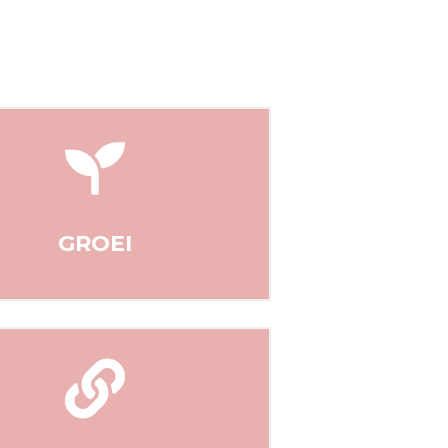

GROEI
