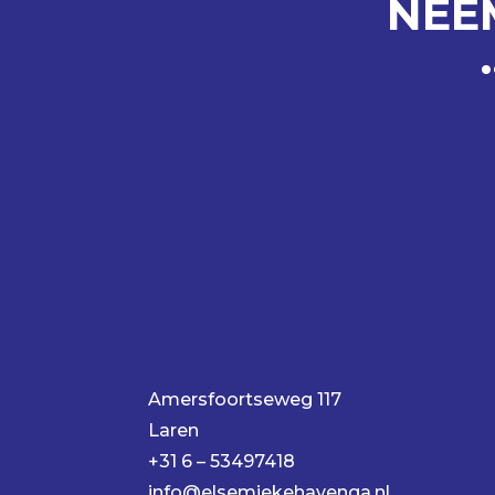
NEE
Amersfoortseweg 117
Laren
+31 6 – 53497418
info@elsemiekehavenga.nl